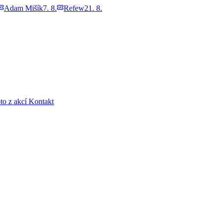
Adam Mišík
7. 8.
Refew
21. 8.
to z akcí
Kontakt