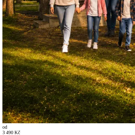
od
3 490
Kč