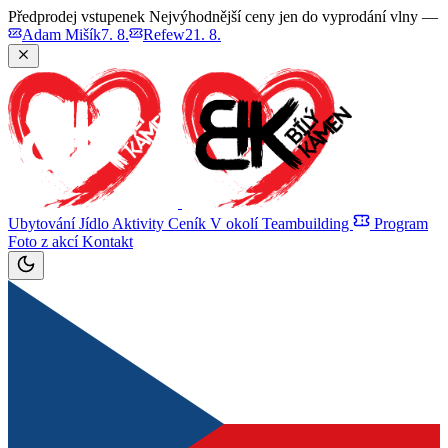
Předprodej vstupenek
Nejvýhodnější ceny jen do vyprodání vlny —
Adam Mišík
7. 8.
Refew
21. 8.
Ubytování
Jídlo
Aktivity
Ceník
V okolí
Teambuilding
Program
Foto z akcí
Kontakt