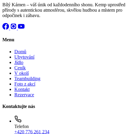
Bílý Kámen – váš únik od každodenního shonu. Kemp uprostřed
přírody s autentickou atmosférou, skvělou hudbou a místem pro
odpočinek i zábavu.
Menu
Domů
Ubytování
Jídlo
Ceník
V okolí
Teambuilding
Foto z akcí
Kontakt
Rezervace
Kontaktujte nás
Telefon
+420 776 261 234