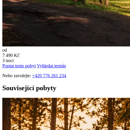
od
7 490
Kč
3 noci
Poptat tento pobyt
Vyhledat termín
Nebo zavolejte:
+420 776 261 234
Související pobyty