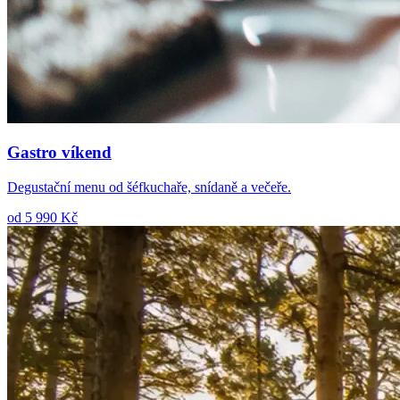
Gastro víkend
Degustační menu od šéfkuchaře, snídaně a večeře.
od 5 990 Kč