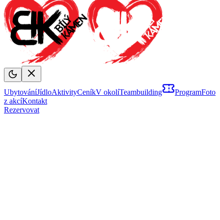
Ubytování
Jídlo
Aktivity
Ceník
V okolí
Teambuilding
Program
Foto
z akcí
Kontakt
Rezervovat